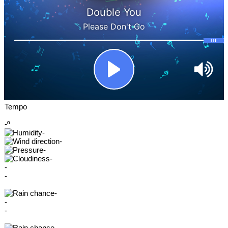
Tempo
-º
-
-
-
-
-
-
-
-
-
-