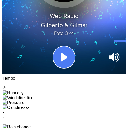
Tempo
-º
-
-
-
-
-
-
-