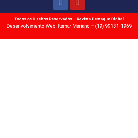
Todos os Direitos Reservados – Revista Destaque Digital
Desenvolvimento Web: Itamar Mariano – (19) 99131-1969