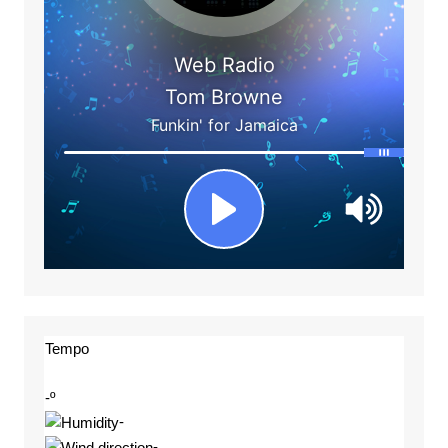
Tempo
-º
-
-