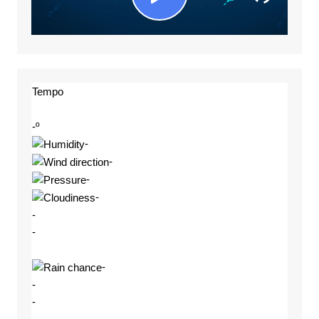
Tempo
-º
-
-
-
-
-
-
-
-
-