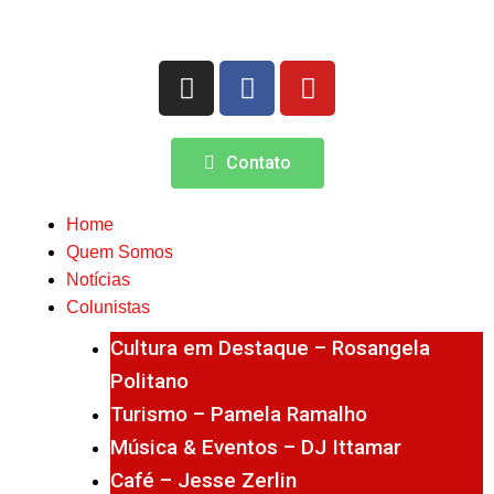
Contato
Home
Quem Somos
Notícias
Colunistas
Cultura em Destaque – Rosangela
Politano
Turismo – Pamela Ramalho
Música & Eventos – DJ Ittamar
Café – Jesse Zerlin