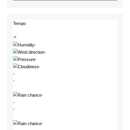
Tempo
-º
-
-
-
-
-
-
-
-
-
-