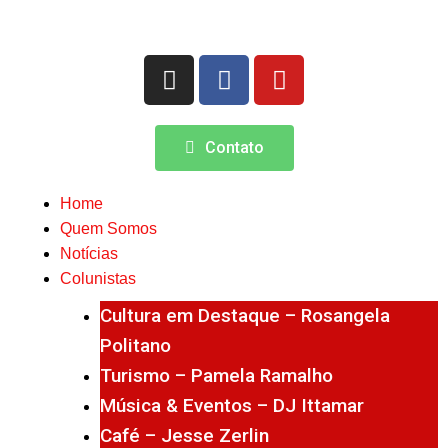
Contato
Home
Quem Somos
Notícias
Colunistas
Cultura em Destaque – Rosangela
Politano
Turismo – Pamela Ramalho
Música & Eventos – DJ Ittamar
Café – Jesse Zerlin