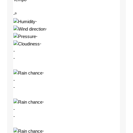
-º
-
-
-
-
-
-
-
-
-
-
-
-
-