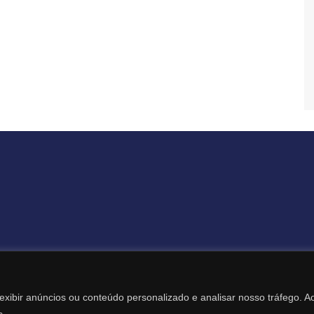
Todos os Direitos Reservados – Revista Destaque Digital
exibir anúncios ou conteúdo personalizado e analisar nosso tráfego. A
Desenvolvimento Web: Itamar Mariano – (19) 99131-1969
s.