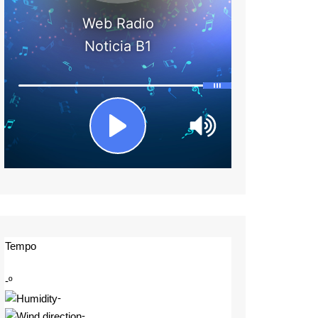
Tempo
-º
-
-