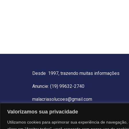
Desde 1997, trazendo muitas informações
Anuncie: (19) 99632-2740
malacriasolucoes@gmail.com
Valorizamos sua privacidade
Utilizamos cookies para aprimorar sua experiência de navegação, 
clicar em “Aceitar todos”, você concorda com nosso uso de cookie