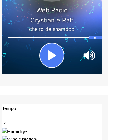
Tempo
-º
-
-