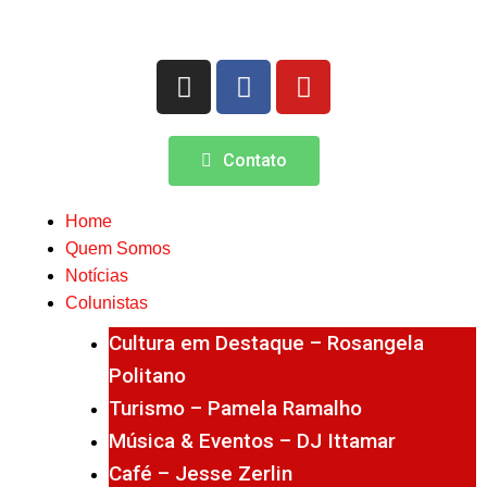
Contato
Home
Quem Somos
Notícias
Colunistas
Cultura em Destaque – Rosangela
Politano
Turismo – Pamela Ramalho
Música & Eventos – DJ Ittamar
Café – Jesse Zerlin