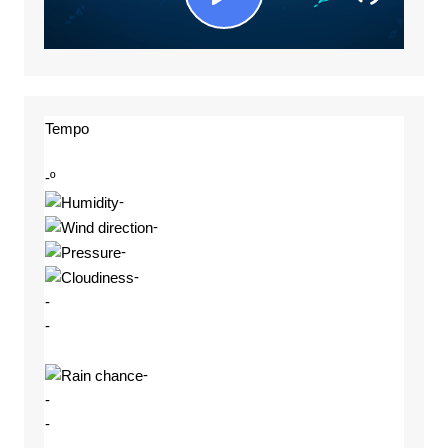
Tempo
-º
-
-
-
-
-
-
-
-
-