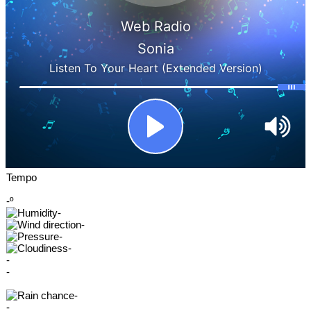
Tempo
-º
-
-
-
-
-
-
-
-