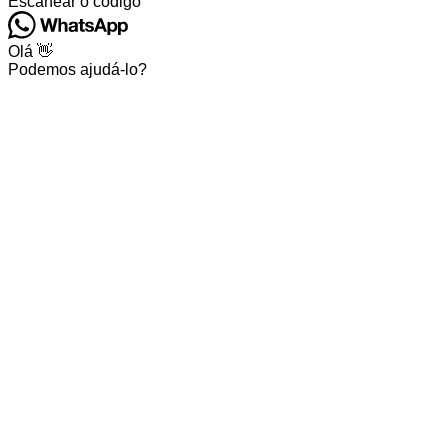
Escanear o código
Olá 👋
Podemos ajudá-lo?