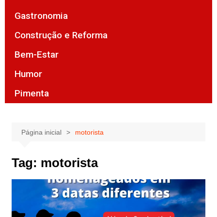
Gastronomia
Construção e Reforma
Bem-Estar
Humor
Pimenta
Página inicial
motorista
Tag:
motorista