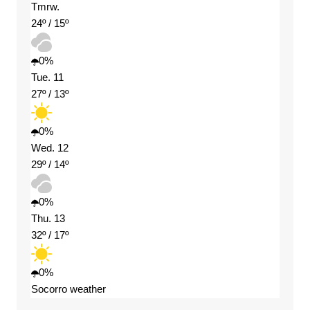
Tmrw.
24º / 15º
0%
Tue. 11
27º / 13º
0%
Wed. 12
29º / 14º
0%
Thu. 13
32º / 17º
0%
Socorro weather