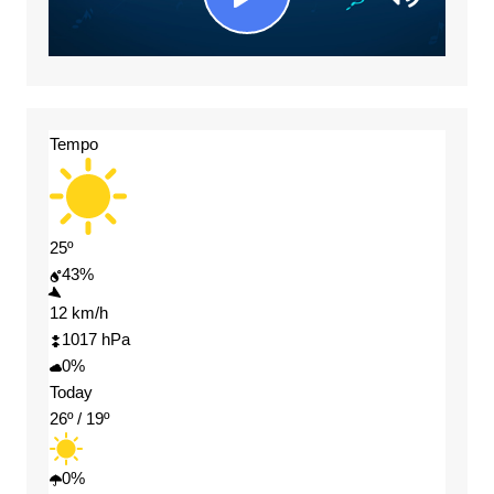
Tempo
25º
43%
12 km/h
1017 hPa
0%
Today
26º / 19º
0%