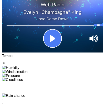
Tempo
-º
-
-
-
-
-
-
-
-
-