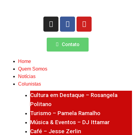
Contato
Home
Quem Somos
Notícias
Colunistas
Cultura em Destaque – Rosangela
Politano
Turismo – Pamela Ramalho
Música & Eventos – DJ Ittamar
Café – Jesse Zerlin