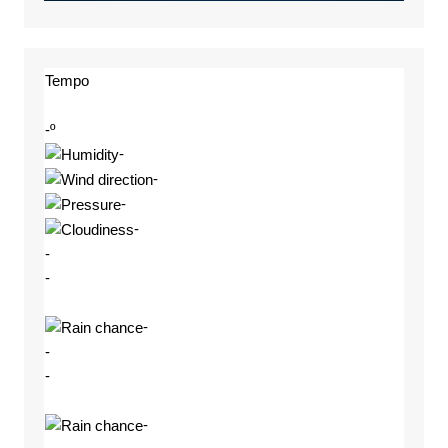
Tempo
-º
-
-
-
-
-
-
-
-
-
-