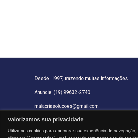
Desde 1997, trazendo muitas informações
Anuncie: (19) 99632-2740
malacriasolucoes@gmail.com
Valorizamos sua privacidade
Utilizamos cookies para aprimorar sua experiência de navegação, 
clicar em “Aceitar todos”, você concorda com nosso uso de cookie