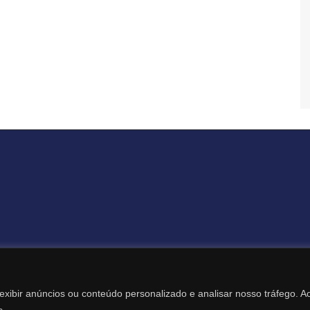
Todos os Direitos Reservados – Revista Destaque Digital
exibir anúncios ou conteúdo personalizado e analisar nosso tráfego. A
Desenvolvimento Web: Itamar Mariano – (19) 99131-1969
s.