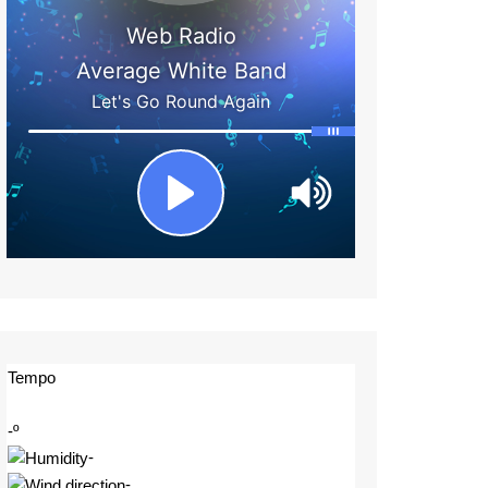
Tempo
-º
-
-