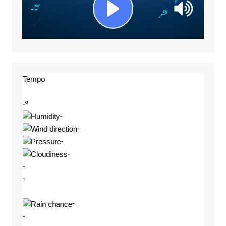
Tempo
-º
-
-
-
-
-
-
-
-