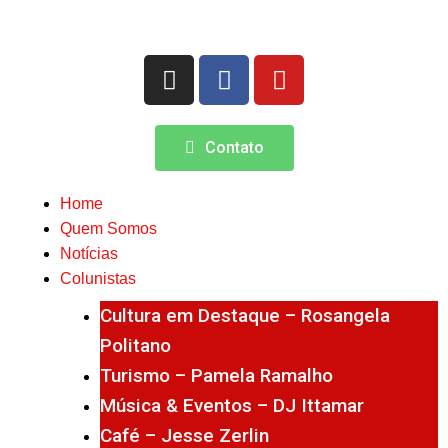
Contato
Home
Quem Somos
Notícias
Colunistas
Cultura em Destaque – Rosangela
Politano
Turismo – Pamela Ramalho
Música & Eventos – DJ Ittamar
Café – Jesse Zerlin