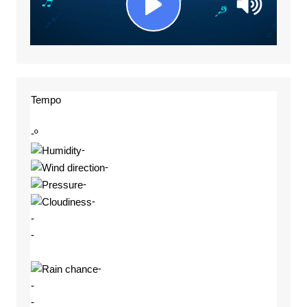
Tempo
-º
-
-
-
-
-
-
-
-
-