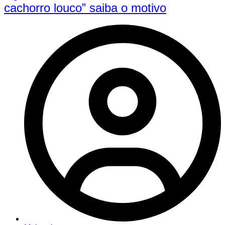
cachorro louco” saiba o motivo