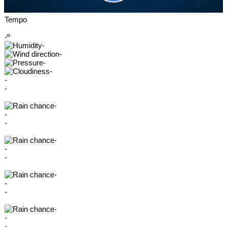
Tempo
-º
-
-
-
-
-
-
-
-
-
-
-
-
-
-
-
-
-
-