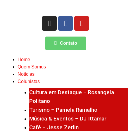
Contato
Home
Quem Somos
Notícias
Colunistas
Cultura em Destaque – Rosangela
Politano
Turismo – Pamela Ramalho
Música & Eventos – DJ Ittamar
Café – Jesse Zerlin