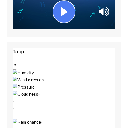
Tempo
-º
-
-
-
-
-
-
-