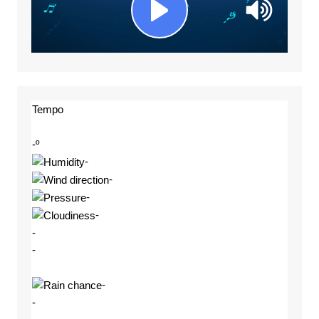
Tempo
-º
-
-
-
-
-
-
-
-