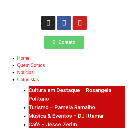
Contato
Home
Quem Somos
Notícias
Colunistas
Cultura em Destaque – Rosangela
Politano
Turismo – Pamela Ramalho
Música & Eventos – DJ Ittamar
Café – Jesse Zerlin