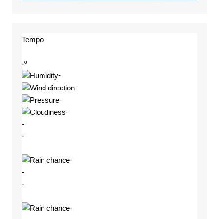
Tempo
-º
-
-
-
-
-
-
-
-
-
-