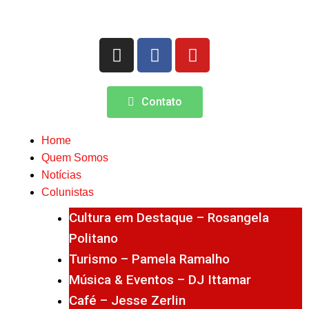
Contato
Home
Quem Somos
Notícias
Colunistas
Cultura em Destaque – Rosangela
Politano
Turismo – Pamela Ramalho
Música & Eventos – DJ Ittamar
Café – Jesse Zerlin