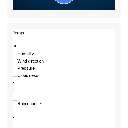
Tempo
-º
-
-
-
-
-
-
-
-
-