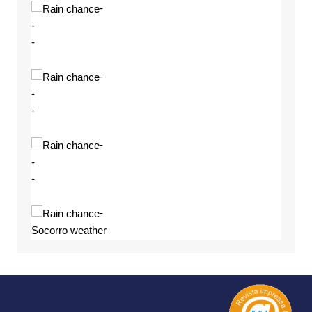
-
-
-
-
-
-
-
-
-
-
Socorro weather