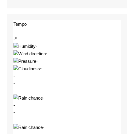
Tempo
-º
-
-
-
-
-
-
-
-
-
-