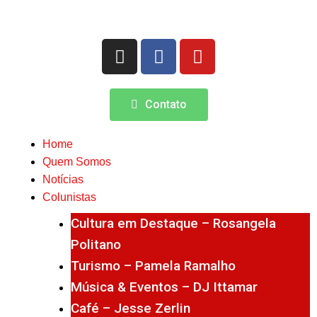
Contato
Home
Quem Somos
Notícias
Colunistas
Cultura em Destaque – Rosangela
Politano
Turismo – Pamela Ramalho
Música & Eventos – DJ Ittamar
Café – Jesse Zerlin