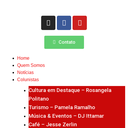
Contato
Home
Quem Somos
Notícias
Colunistas
Cultura em Destaque – Rosangela
Politano
Turismo – Pamela Ramalho
Música & Eventos – DJ Ittamar
Café – Jesse Zerlin