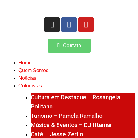
Contato
Home
Quem Somos
Notícias
Colunistas
Cultura em Destaque – Rosangela
Politano
Turismo – Pamela Ramalho
Música & Eventos – DJ Ittamar
Café – Jesse Zerlin