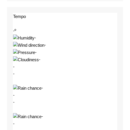
Tempo
-º
-
-
-
-
-
-
-
-
-
-
-