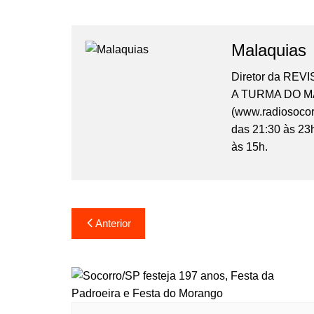
Malaquias
Diretor da REV
A TURMA DO MA
(www.radiosocorr
das 21:30 às 23
às 15h.
Anterior