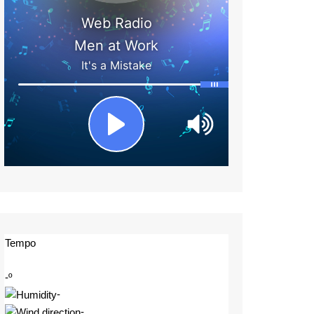
Tempo
-º
-
-