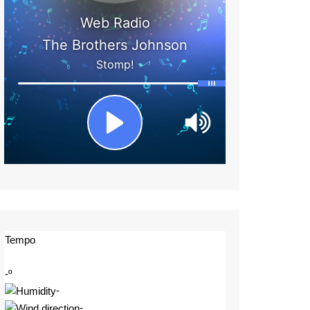
Tempo
-º
-
-