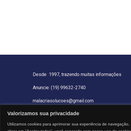
Desde 1997, trazendo muitas informações
Anuncie: (19) 99632-2740
malacriasolucoes@gmail.com
Valorizamos sua privacidade
Utilizamos cookies para aprimorar sua experiência de navegação, 
clicar em “Aceitar todos”, você concorda com nosso uso de cookie