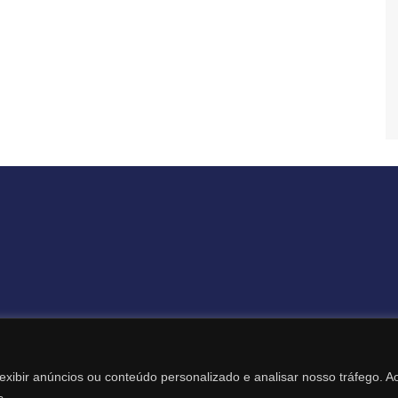
Todos os Direitos Reservados – Revista Destaque Digital
exibir anúncios ou conteúdo personalizado e analisar nosso tráfego. A
Desenvolvimento Web: Itamar Mariano – (19) 99131-1969
s.