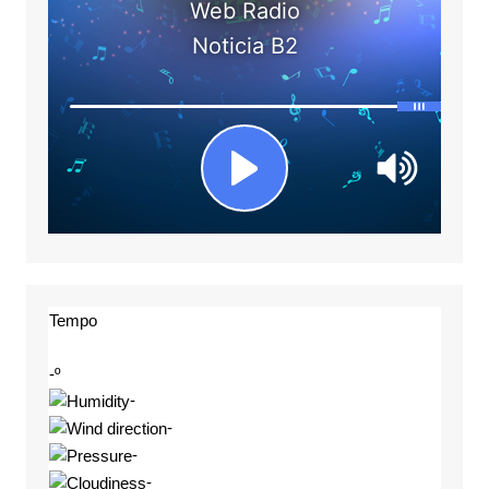
Tempo
-º
-
-
-
-