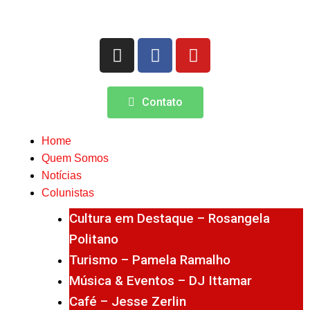
Contato
Home
Quem Somos
Notícias
Colunistas
Cultura em Destaque – Rosangela
Politano
Turismo – Pamela Ramalho
Música & Eventos – DJ Ittamar
Café – Jesse Zerlin