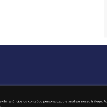
Todos os Direitos Reservados – Revista Destaque Digital
exibir anúncios ou conteúdo personalizado e analisar nosso tráfego. A
Desenvolvimento Web: Itamar Mariano – (19) 99131-1969
s.