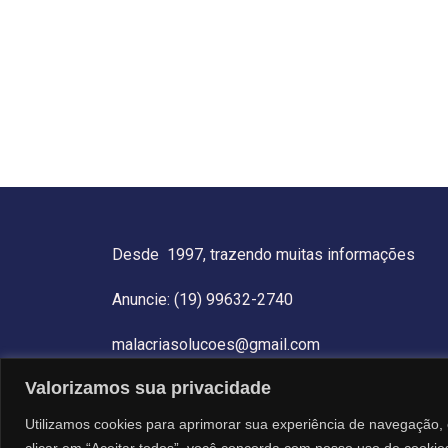
Desde 1997, trazendo muitas informações
Anuncie: (19) 99632-2740
malacriasolucoes@gmail.com
Valorizamos sua privacidade
Utilizamos cookies para aprimorar sua experiência de navegação, 
clicar em “Aceitar todos”, você concorda com nosso uso de cookie