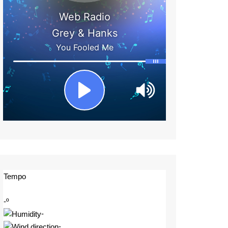
Tempo
-º
-
-