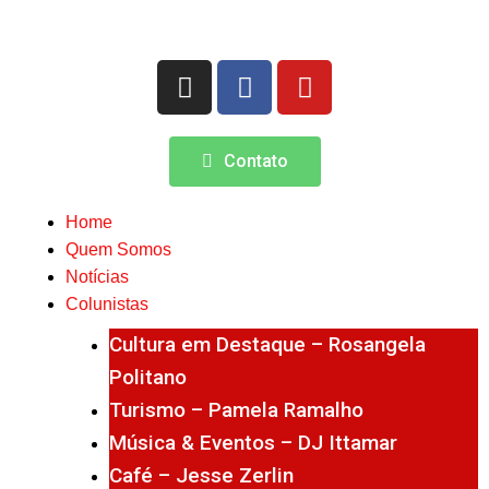
Contato
Home
Quem Somos
Notícias
Colunistas
Cultura em Destaque – Rosangela
Politano
Turismo – Pamela Ramalho
Música & Eventos – DJ Ittamar
Café – Jesse Zerlin