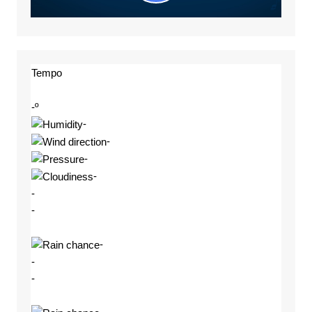
Tempo
-º
-
-
-
-
-
-
-
-
-