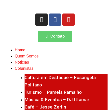
Contato
Home
Quem Somos
Notícias
Colunistas
Cultura em Destaque – Rosangela
Politano
Turismo – Pamela Ramalho
Música & Eventos – DJ Ittamar
Café – Jesse Zerlin