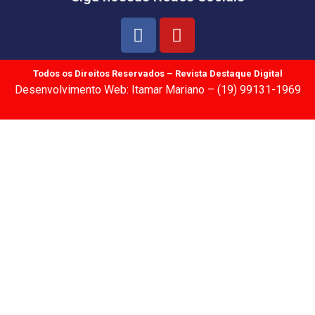
Todos os Direitos Reservados – Revista Destaque Digital
Desenvolvimento Web: Itamar Mariano – (19) 99131-1969