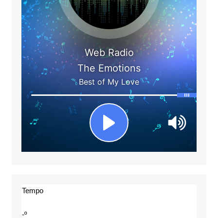
Tempo
-º