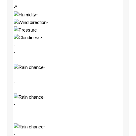
-º
-
-
-
-
-
-
-
-
-
-
-
-
-
-