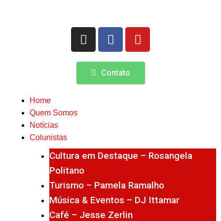
Contato
Home
Quem Somos
Notícias
Colunistas
Cultura em Destaque – Rosangela
Politano
Turismo – Pamela Ramalho
Música & Eventos – DJ Ittamar
Café – Jesse Zerlin