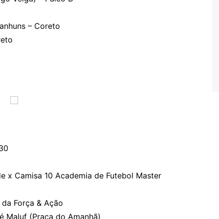
anhuns – Coreto
reto
h30
ude x Camisa 10 Academia de Futebol Master
 da Força & Ação
sé Maluf (Praça do Amanhã)