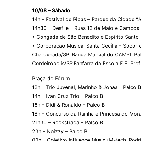
10/08 – Sábado
14h – Festival de Pipas – Parque da Cidade “J
14h30 – Desfile – Ruas 13 de Maio e Campos 
• Congada de São Benedito e Espírito Santo
• Corporação Musical Santa Cecília – Socor
Charqueada/SP. Banda Marcial do CAMPL Patrul
Cordeirópolis/SP.Fanfarra da Escola E.E. Prof
Praça do Fórum
12h – Trio Juvenal, Marinho & Jonas – Palco B
14h – Ivan Cruz Trio – Palco B
16h – Didi & Ronaldo – Palco B
18h – Concurso da Rainha e Princesa do Mor
21h30 – Rockstrada – Palco B
23h – Noizzy – Palco B
00h – Coletivo Influence Music (M-tech, Rodr