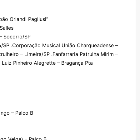
oão Orlandi Pagliusi”
Salles
 – Socorro/SP
ro/SP .Corporação Musical União Charqueadense –
heiro – Limeira/SP .Fanfarraria Patrulha Mirim –
. Luiz Pinheiro Alegrette – Bragança Pta
ango – Palco B
igo Veiga) – Palco B