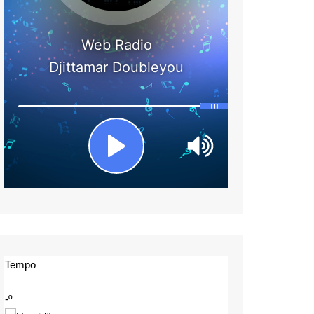
Tempo
-º