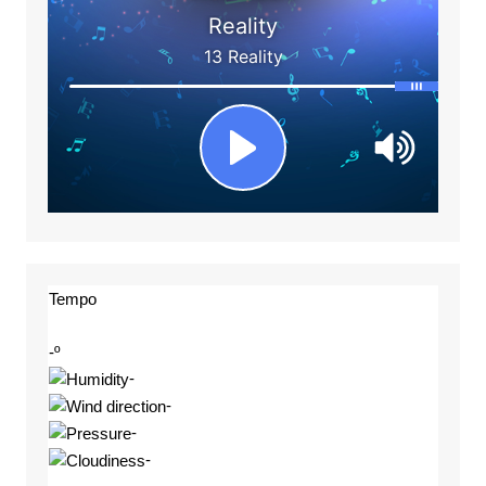
Tempo
-º
-
-
-
-