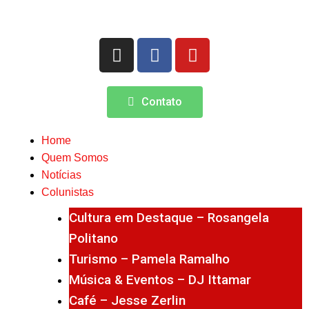
Contato
Home
Quem Somos
Notícias
Colunistas
Cultura em Destaque – Rosangela
Politano
Turismo – Pamela Ramalho
Música & Eventos – DJ Ittamar
Café – Jesse Zerlin