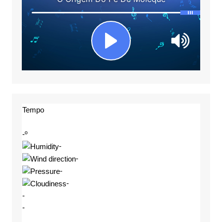
Tempo
-º
-
-
-
-
-
-