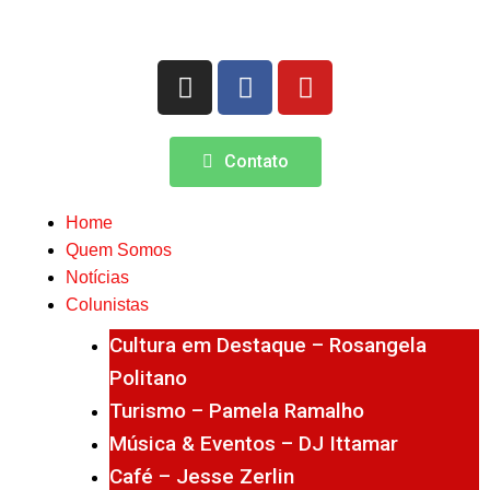
Contato
Home
Quem Somos
Notícias
Colunistas
Cultura em Destaque – Rosangela
Politano
Turismo – Pamela Ramalho
Música & Eventos – DJ Ittamar
Café – Jesse Zerlin