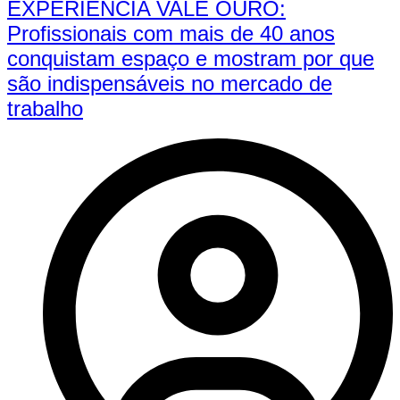
EXPERIÊNCIA VALE OURO:
Profissionais com mais de 40 anos
conquistam espaço e mostram por que
são indispensáveis no mercado de
trabalho