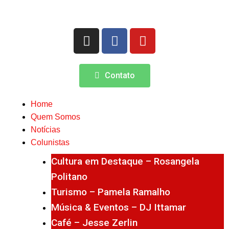
Contato
Home
Quem Somos
Notícias
Colunistas
Cultura em Destaque – Rosangela
Politano
Turismo – Pamela Ramalho
Música & Eventos – DJ Ittamar
Café – Jesse Zerlin