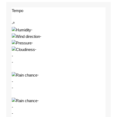
Tempo
-º
-
-
-
-
-
-
-
-
-
-
-
-