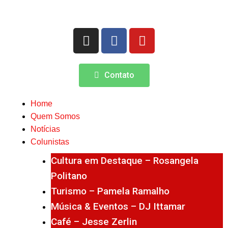
Contato
Home
Quem Somos
Notícias
Colunistas
Cultura em Destaque – Rosangela
Politano
Turismo – Pamela Ramalho
Música & Eventos – DJ Ittamar
Café – Jesse Zerlin