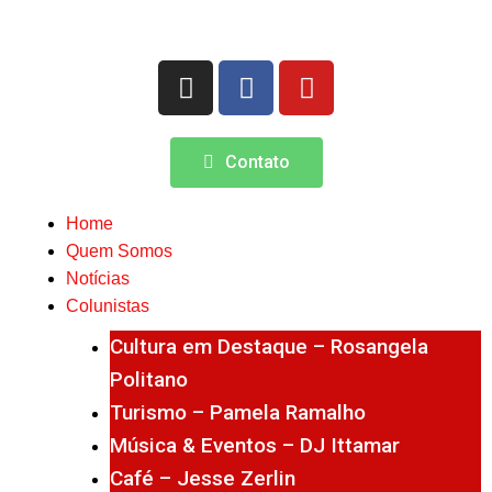
Contato
Home
Quem Somos
Notícias
Colunistas
Cultura em Destaque – Rosangela
Politano
Turismo – Pamela Ramalho
Música & Eventos – DJ Ittamar
Café – Jesse Zerlin