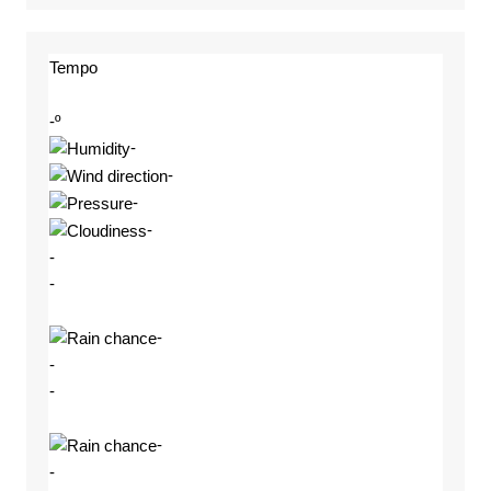
Tempo
-º
-
-
-
-
-
-
-
-
-
-
-