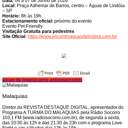
Data:
04 à 07 de Junho de 2026
Local:
Praça Adhemar de Barros, centro – Águas de Lindóia
– SP
Horário:
8h às 19h
Estacionamento oficial:
próximo do evento
Evento Pet-Friendly
Visitação Gratuita para pedestres
Site Oficial:
https://www.encontroaguasdelindoia.com.br/
aguas de lindoia
carros antigos
encontro
Malaquias
Diretor da REVISTA DESTAQUE DIGITAL, apresentador do
Programa A TURMA DO MALAQUIAS pela Rádio Socorro
103,1 FM (www.radiosocorro.com.br), de segunda a sexta,
das 10:30 às 12h e das 21:30 às 23h com o programa Love
Night e aos sábados das 13h às 15h.