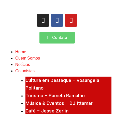
Contato
Home
Quem Somos
Notícias
Colunistas
Cultura em Destaque – Rosangela
Politano
Turismo – Pamela Ramalho
Música & Eventos – DJ Ittamar
Café – Jesse Zerlin