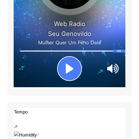
Tempo
-º
-