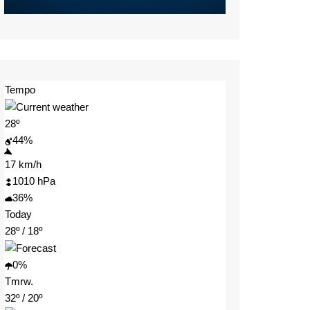
Tempo
28º
44%
17 km/h
1010 hPa
36%
Today
28º / 18º
0%
Tmrw.
32º / 20º