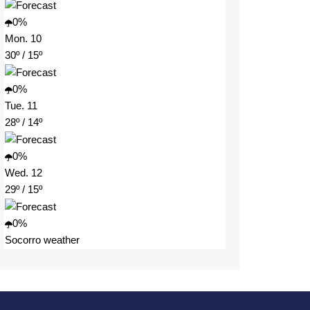
0%
Mon. 10
30º / 15º
0%
Tue. 11
28º / 14º
0%
Wed. 12
29º / 15º
0%
Socorro weather