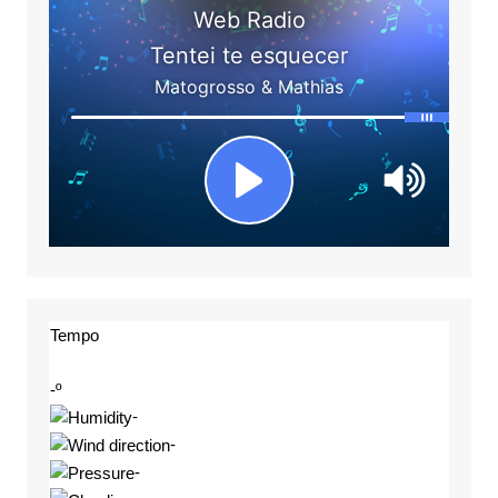
Tempo
-º
-
-
-