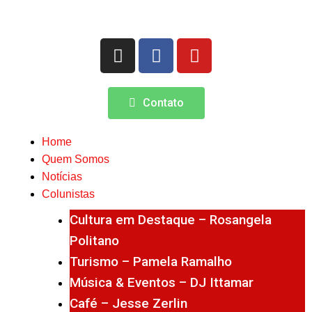
Contato
Home
Quem Somos
Notícias
Colunistas
Cultura em Destaque – Rosangela
Politano
Turismo – Pamela Ramalho
Música & Eventos – DJ Ittamar
Café – Jesse Zerlin