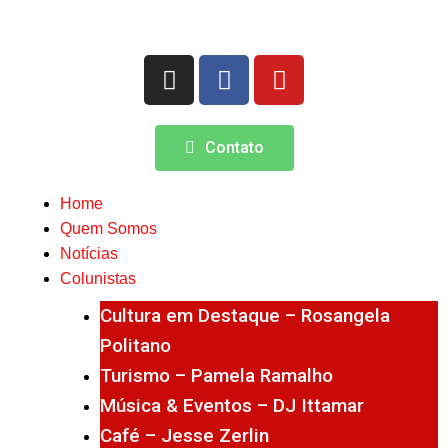
Contato
Home
Quem Somos
Notícias
Colunistas
Cultura em Destaque – Rosangela
Politano
Turismo – Pamela Ramalho
Música & Eventos – DJ Ittamar
Café – Jesse Zerlin