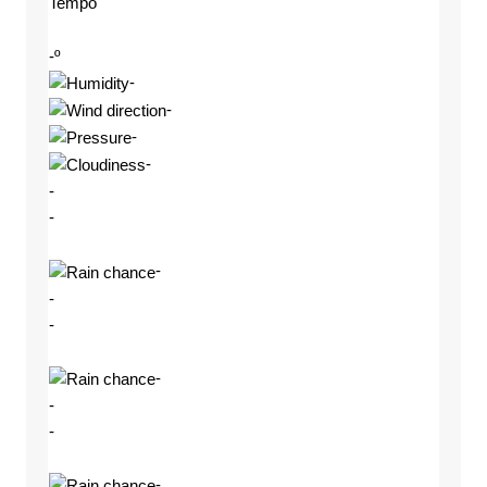
Tempo
-º
-
-
-
-
-
-
-
-
-
-
-
-
-