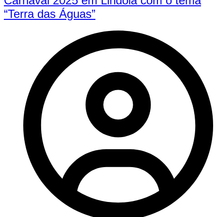
Carnaval 2025 em Lindoia com o tema
“Terra das Águas”