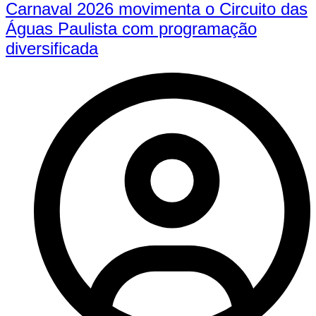
Carnaval 2026 movimenta o Circuito das
Águas Paulista com programação
diversificada