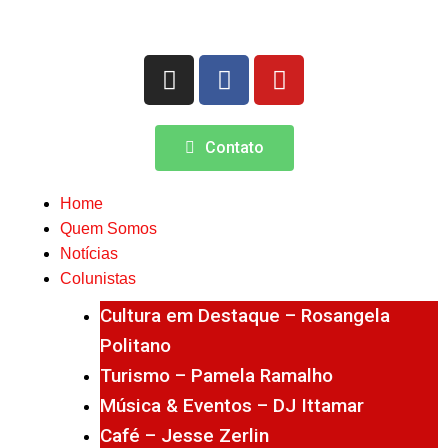
Contato
Home
Quem Somos
Notícias
Colunistas
Cultura em Destaque – Rosangela
Politano
Turismo – Pamela Ramalho
Música & Eventos – DJ Ittamar
Café – Jesse Zerlin