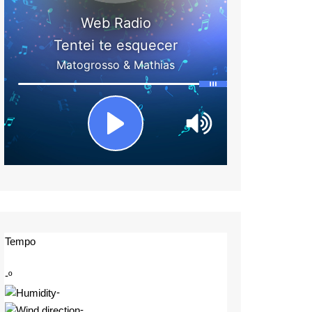
Tempo
-º
-
-