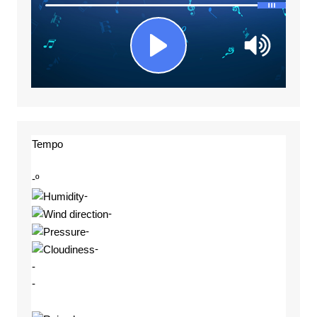
Tempo
-º
-
-
-
-
-
-