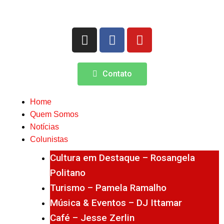
Contato
Home
Quem Somos
Notícias
Colunistas
Cultura em Destaque – Rosangela
Politano
Turismo – Pamela Ramalho
Música & Eventos – DJ Ittamar
Café – Jesse Zerlin