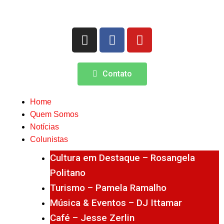
Contato
Home
Quem Somos
Notícias
Colunistas
Cultura em Destaque – Rosangela
Politano
Turismo – Pamela Ramalho
Música & Eventos – DJ Ittamar
Café – Jesse Zerlin