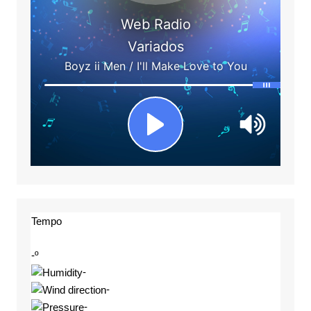
Tempo
-º
-
-
-