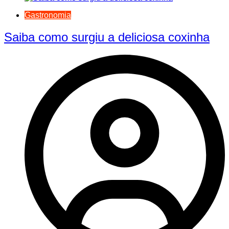
Gastronomia
Saiba como surgiu a deliciosa coxinha