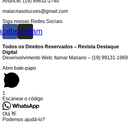
Anuncie: (19) 99632-2740
malacriasolucoes@gmail.com
Siga nossas Redes Sociais
acebook
Instagram
Todos os Direitos Reservados – Revista Destaque
Digital
Desenvolvimento Web: Itamar Mariano – (19) 99131-1969
Abrir bate-papo
1
Escanear o código
Olá 👋
Podemos ajudá-lo?