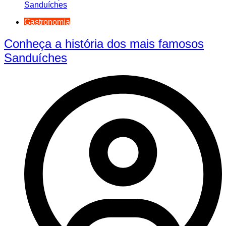
Gastronomia
Conheça a história dos mais famosos
Sanduíches