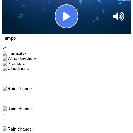
Tempo
-º
-
-
-
-
-
-
-
-
-
-
-
-
-